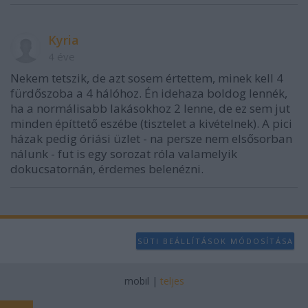
Kyria
4 éve
Nekem tetszik, de azt sosem értettem, minek kell 4
fürdőszoba a 4 hálóhoz. Én idehaza boldog lennék,
ha a normálisabb lakásokhoz 2 lenne, de ez sem jut
minden építtető eszébe (tisztelet a kivételnek). A pici
házak pedig óriási üzlet - na persze nem elsősorban
nálunk - fut is egy sorozat róla valamelyik
dokucsatornán, érdemes belenézni.
SÜTI BEÁLLÍTÁSOK MÓDOSÍTÁSA
mobil
|
teljes