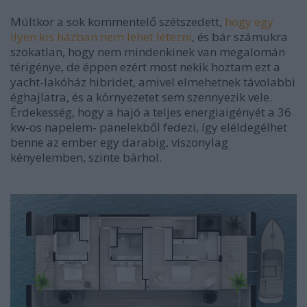
Múltkor a sok kommentelő szétszedett,
hogy egy
ilyen kis házban nem lehet létezni
, és bár számukra
szokatlan, hogy nem mindenkinek van megalomán
térigénye, de éppen ezért most nekik hoztam ezt a
yacht-lakóház hibridet, amivel elmehetnek távolabbi
éghajlatra, és a környezetet sem szennyezik vele.
Érdekesség, hogy a hajó a teljes energiaigényét a 36
kw-os napelem- panelekből fedezi, így eléldegélhet
benne az ember egy darabig, viszonylag
kényelemben, szinte bárhol.