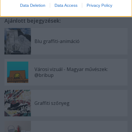
Data Deletion
Data Access
Privacy Policy
Ajánlott bejegyzések:
Blu graffiti-animáció
Városi vizuál - Magyar művészek:
@bribup
Graffiti szőnyeg