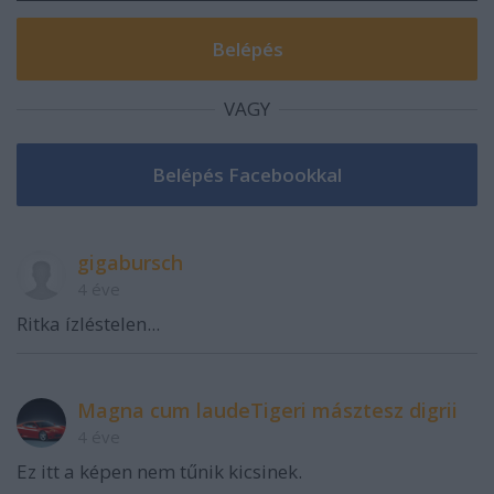
VAGY
gigabursch
4 éve
Ritka ízléstelen...
Magna cum laudeTigeri másztesz digrii
4 éve
Ez itt a képen nem tűnik kicsinek.