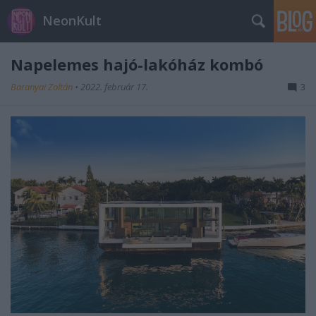
NeonKult
Napelemes hajó-lakóház kombó
Baranyai Zoltán
•
2022. február 17.
3