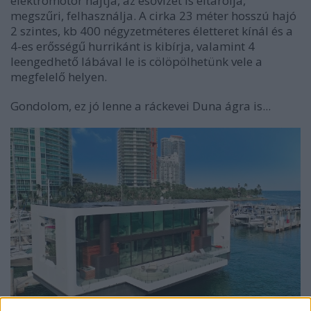
elektromotor hajtja, az esővizet is eltárolja,
megszűri, felhasználja. A cirka 23 méter hosszú hajó
2 szintes, kb 400 négyzetméteres életteret kínál és a
4-es erősségű hurrikánt is kibírja, valamint 4
leengedhető lábával le is cölöpölhetünk vele a
megfelelő helyen.
Gondolom, ez jó lenne a ráckevei Duna ágra is...