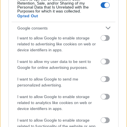
vásárba
a
Nyolcésfélbe
, a Német utca 16-ba, a ...
Retention, Sale, and/or Sharing of my
Personal Data that Is Unrelated with the
Purposes for which it was collected.
Opted Out
Google consents
I want to allow Google to enable storage
related to advertising like cookies on web or
device identifiers in apps.
I want to allow my user data to be sent to
Google for online advertising purposes.
I want to allow Google to send me
personalized advertising.
I want to allow Google to enable storage
A kapszulatorony halála
related to analytics like cookies on web or
device identifiers in apps.
Baranyai Zoltán
•
2022. április 05.
0
I want to allow Google to enable storage
Minden elmúlik...
related to functionality of the website or app.