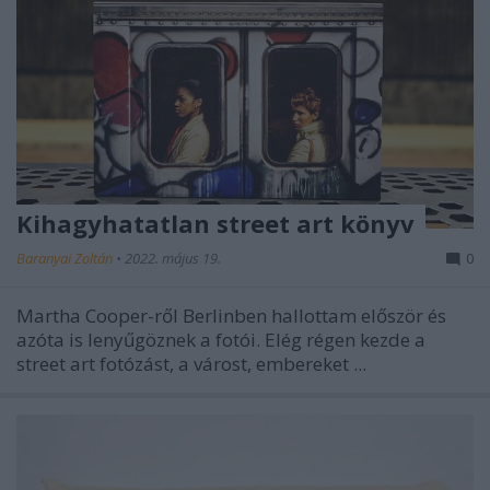
Kihagyhatatlan street art könyv
Baranyai Zoltán
•
2022. május 19.
0
Martha Cooper-ről Berlinben hallottam először és
azóta is lenyűgöznek a fotói. Elég régen kezde a
street art fotózást, a várost, embereket ...