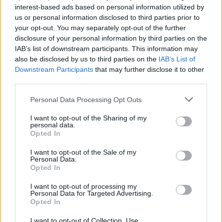
interest-based ads based on personal information utilized by
us or personal information disclosed to third parties prior to
your opt-out. You may separately opt-out of the further
disclosure of your personal information by third parties on the
IAB’s list of downstream participants. This information may
also be disclosed by us to third parties on the
IAB’s List of
Downstream Participants
that may further disclose it to other
third parties.
Please note that this website/app uses one or more Google
Personal Data Processing Opt Outs
services and may gather and store information including but
not limited to your visit or usage behaviour. You may click to
I want to opt-out of the Sharing of my
personal data.
grant or deny consent to Google and its third-party tags to
Opted In
use your data for below specified purposes in below Google
Hétvégi programajánló: Nyolcésfél
consent section.
I want to opt-out of the Sale of my
művészeti vásár 2.0
Personal Data.
Opted In
Baranyai Zoltán
•
2022. április 09.
0
I want to opt-out of processing my
Personal Data for Targeted Advertising.
Opted In
Ha még nem tudjátok, mit csináljatok vasárnap
délután, akkor gyertek a
Nyolcésfél művészeti
I want to opt-out of Collection, Use,