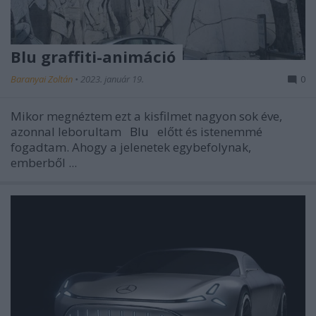
Blu graffiti-animáció
Baranyai Zoltán
•
2023. január 19.
0
Mikor megnéztem ezt a kisfilmet nagyon sok éve,
azonnal leborultam
Blu
előtt és istenemmé
fogadtam. Ahogy a jelenetek egybefolynak,
emberből ...