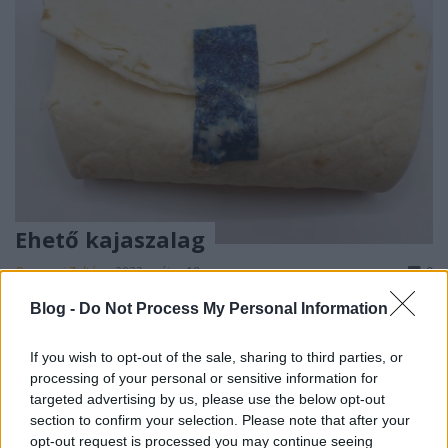
Ehető kajaszalag
Baranyai Zoltán
•
2022. május 18.
0
Blog -
Do Not Process My Personal Information
Pár diák egy neves egyetemről hatalmas
megoldandó problémát észlelt burrito evés közben,
If you wish to opt-out of the sale, sharing to third parties, or
biztosan nagyon zavarta őket, hogy kiesik belőle a
processing of your personal or sensitive information for
cucc ...
targeted advertising by us, please use the below opt-out
section to confirm your selection. Please note that after your
opt-out request is processed you may continue seeing