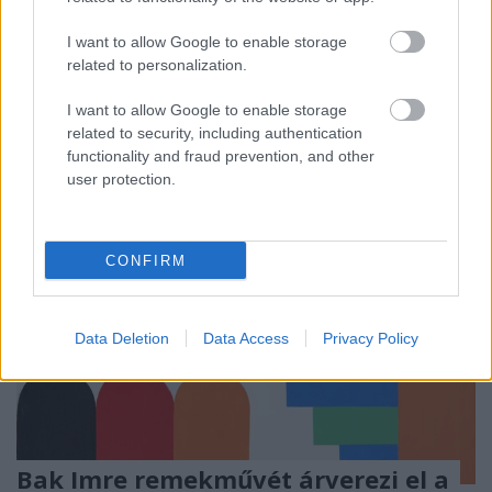
Az épület új tulajdonosai szerint ebben a hónapban
I want to allow Google to enable storage
lebontják Japán kortárs építészetének egyik
related to personalization.
legjellegzetesebb ...
I want to allow Google to enable storage
related to security, including authentication
functionality and fraud prevention, and other
user protection.
CONFIRM
Data Deletion
Data Access
Privacy Policy
Bak Imre remekművét árverezi el a