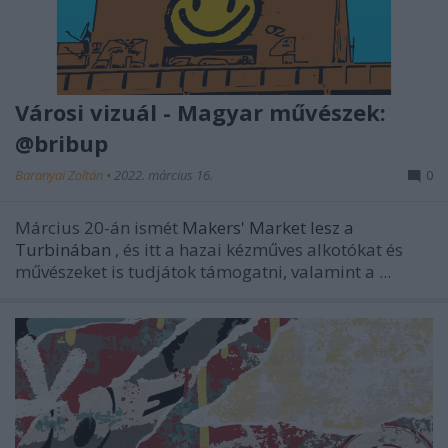
Városi vizuál - Magyar művészek:
@bribup
Baranyai Zoltán
•
2022. március 16.
0
Március 20-án ismét
Makers' Market lesz a
Turbinában
, és itt a hazai kézműves alkotókat és
művészeket is tudjátok támogatni, valamint a ...