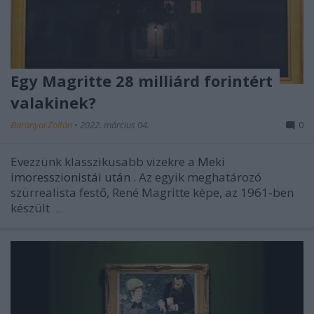
Egy Magritte 28 milliárd forintért
valakinek?
Baranyai Zoltán
•
2022. március 04.
0
Evezzünk klasszikusabb vizekre a
Meki
imoresszionistái után
. Az egyik meghatározó
szürrealista festő, René Magritte képe, az 1961-ben
készült
...