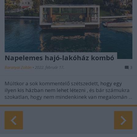
Napelemes hajó-lakóház kombó
Baranyai Zoltán
•
2022. február 17.
3
Múltkor a sok kommentelő szétszedett,
hogy egy
ilyen kis házban nem lehet létezni
, és bár számukra
szokatlan, hogy nem mindenkinek van megalomán ...