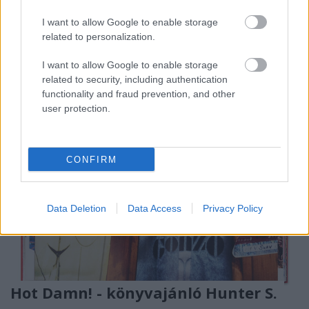
Vannak, akik kimaxolják a fényfestést és valami
gyönyörű remekművet hoznak létre, nem csak
I want to allow Google to enable storage
szíveket rajzolnak hosszú expozícióval a ...
related to personalization.
I want to allow Google to enable storage
related to security, including authentication
functionality and fraud prevention, and other
user protection.
CONFIRM
Data Deletion
Data Access
Privacy Policy
Hot Damn! - könyvajánló Hunter S.