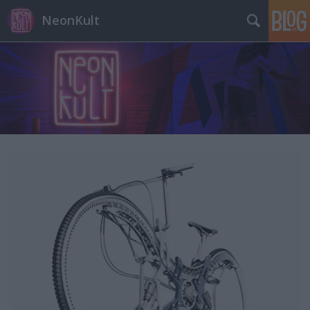
NeonKult