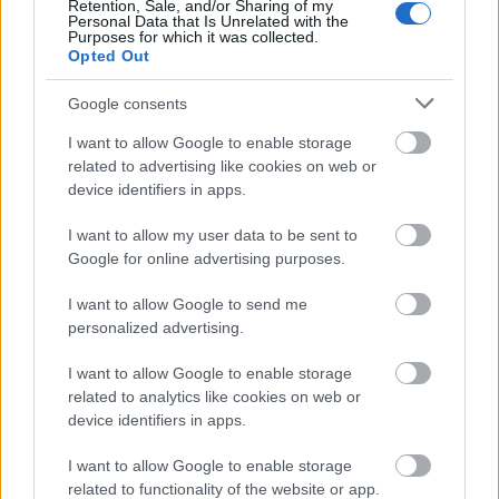
Retention, Sale, and/or Sharing of my
Makers Market
is elég ritkán van, ezért is ...
Personal Data that Is Unrelated with the
Purposes for which it was collected.
Opted Out
Google consents
I want to allow Google to enable storage
related to advertising like cookies on web or
device identifiers in apps.
I want to allow my user data to be sent to
Google for online advertising purposes.
I want to allow Google to send me
personalized advertising.
I want to allow Google to enable storage
related to analytics like cookies on web or
Cowboy stop-motion fényfestés NFT
device identifiers in apps.
Baranyai Zoltán
•
2022. február 25.
0
I want to allow Google to enable storage
related to functionality of the website or app.