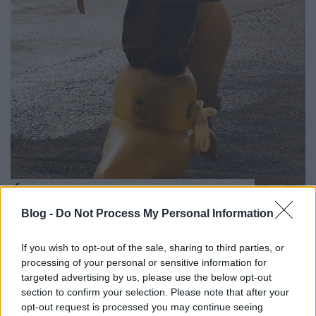
Újragondolt klasszikus Adidas
Blog -
Do Not Process My Personal Information
Baranyai Zoltán
•
2022. február 28.
0
If you wish to opt-out of the sale, sharing to third parties, or
Ha már hiányoltátok a furcsa cipőket, hiszen a
processing of your personal or sensitive information for
Buffalo, Crocs divat már rég lecsengett, itt van az
targeted advertising by us, please use the below opt-out
Adidas új kollaborációja, ami biztosan ...
section to confirm your selection. Please note that after your
opt-out request is processed you may continue seeing