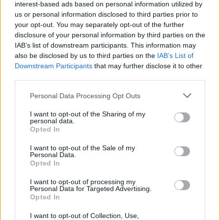
interest-based ads based on personal information utilized by
us or personal information disclosed to third parties prior to
your opt-out. You may separately opt-out of the further
disclosure of your personal information by third parties on the
IAB’s list of downstream participants. This information may
also be disclosed by us to third parties on the
IAB’s List of
Downstream Participants
that may further disclose it to other
third parties.
Please note that this website/app uses one or more Google
Personal Data Processing Opt Outs
services and may gather and store information including but
not limited to your visit or usage behaviour. You may click to
I want to opt-out of the Sharing of my
personal data.
grant or deny consent to Google and its third-party tags to
Opted In
use your data for below specified purposes in below Google
consent section.
Art and Antique Budapest - Hétvégi
I want to opt-out of the Sale of my
Personal Data.
programajánló
Opted In
Baranyai Zoltán
•
2022. február 28.
0
I want to opt-out of processing my
Personal Data for Targeted Advertising.
Opted In
Kiállításokból és kortársakból nem nagyon vagyunk
I want to opt-out of Collection, Use,
eleresztve manapság, a Cezanne is véget ért, a