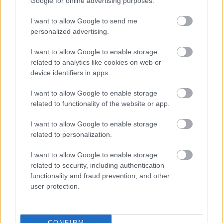
Google for online advertising purposes.
I want to allow Google to send me
personalized advertising.
I want to allow Google to enable storage
related to analytics like cookies on web or
device identifiers in apps.
I want to allow Google to enable storage
related to functionality of the website or app.
I want to allow Google to enable storage
related to personalization.
Graffiti spots IV. - Kispest
I want to allow Google to enable storage
related to security, including authentication
Baranyai Zoltán
•
2021. május 10.
0
functionality and fraud prevention, and other
user protection.
Kispesten vadásztunk graffitikre és megis találtuk
őket
CONFIRM