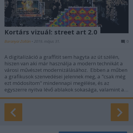
Kortárs vizuál: street art 2.0
Baranyai Zoltán
•
2019. május 31.
0
A digitalizáció a graffitit sem hagyta az út szélén,
hiszen van aki már használja a modern technikát a
városi művészet modernizálásához. Ebben a műben
a grafikusok szenvedései jelennek meg, a "csak még
ezt módosítom" mindennapi megélése, és az
egyszerre nyitva lévő ablakok sokasága, valamint a…