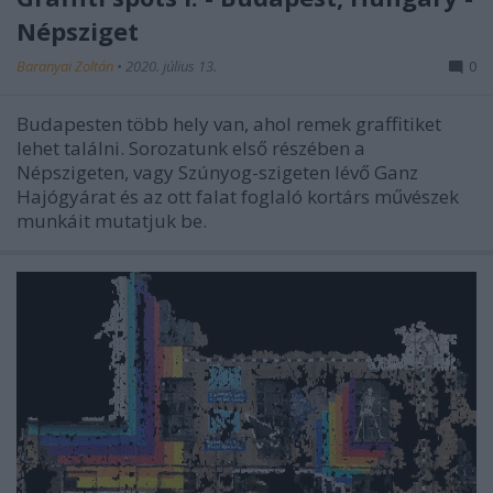
Népsziget
Baranyai Zoltán
•
2020. július 13.
0
Budapesten több hely van, ahol remek graffitiket
lehet találni. Sorozatunk első részében a
Népszigeten, vagy Szúnyog-szigeten lévő Ganz
Hajógyárat és az ott falat foglaló kortárs művészek
munkáit mutatjuk be.