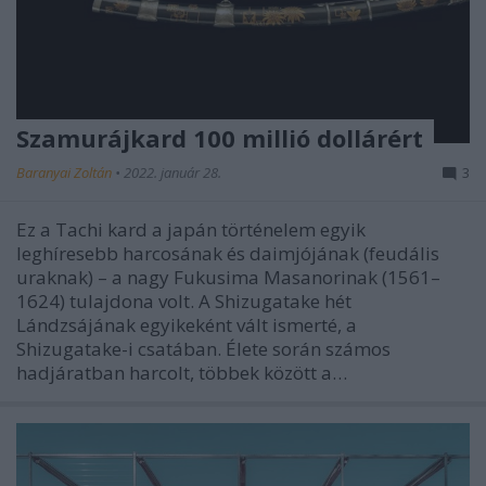
Szamurájkard 100 millió dollárért
Baranyai Zoltán
•
2022. január 28.
3
Ez a Tachi kard a japán történelem egyik
leghíresebb harcosának és daimjójának (feudális
uraknak) – a nagy Fukusima Masanorinak (1561–
1624) tulajdona volt. A Shizugatake hét
Lándzsájának egyikeként vált ismerté, a
Shizugatake-i csatában. Élete során számos
hadjáratban harcolt, többek között a…