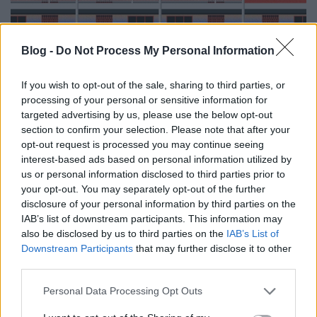
Brutalist Hong Kong
Blog -
Do Not Process My Personal Information
Baranyai Zoltán
•
2022. január 23.
0
If you wish to opt-out of the sale, sharing to third parties, or
Nem lehet mindig Cicciolináról és egyéb
processing of your personal or sensitive information for
megbotránkoztató dolgokról írni, hiszen nem
targeted advertising by us, please use the below opt-out
section to confirm your selection. Please note that after your
minden a kattintásvadászatról szól egyelőre a
opt-out request is processed you may continue seeing
Neonkulton, ezért ma az építészetnek és a
interest-based ads based on personal information utilized by
grafikának hódolok eme cikkemben. Mindig is
us or personal information disclosed to third parties prior to
tetszettek az épületek rajzai, a jó szögből elkapott
your opt-out. You may separately opt-out of the further
városi fotók, ezért keltette…
disclosure of your personal information by third parties on the
IAB’s list of downstream participants. This information may
also be disclosed by us to third parties on the
IAB’s List of
Downstream Participants
that may further disclose it to other
third parties.
Please note that this website/app uses one or more Google
Personal Data Processing Opt Outs
services and may gather and store information including but