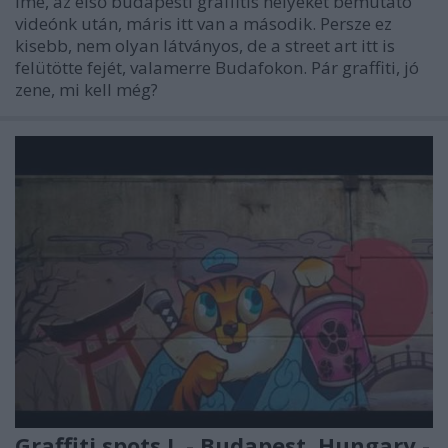
Íme, az első budapesti graffitis helyeket bemutató
videónk után, máris itt van a második. Persze ez
kisebb, nem olyan látványos, de a street art itt is
felütötte fejét, valamerre Budafokon. Pár graffiti, jó
zene, mi kell még?
Graffiti spots I. - Budapest, Hungary -