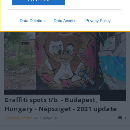
Data Deletion
Data Access
Privacy Policy
Graffiti spots I/b. - Budapest,
Hungary - Népsziget - 2021 update
Baranyai Zoltán
•
2021. május 02.
0