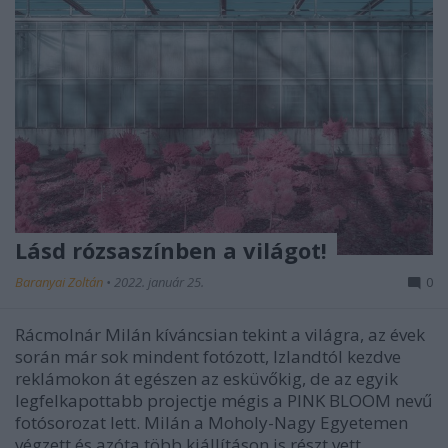
Lásd rózsaszínben a világot!
Baranyai Zoltán
•
2022. január 25.
0
Rácmolnár Milán kíváncsian tekint a világra, az évek
során már sok mindent fotózott, Izlandtól kezdve
reklámokon át egészen az esküvőkig, de az egyik
legfelkapottabb projectje mégis a PINK BLOOM nevű
fotósorozat lett. Milán a Moholy-Nagy Egyetemen
végzett és azóta több kiállításon is részt vett.…