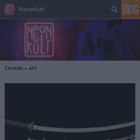
NeonKult
Címkék
»
art