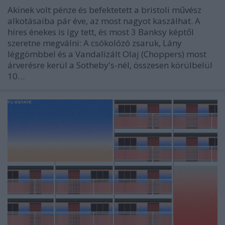
Akinek volt pénze és befektetett a bristoli művész
alkotásaiba pár éve, az most nagyot kaszálhat. A
híres énekes is így tett, és most 3 Banksy képtől
szeretne megválni: A csókolózó zsaruk, Lány
léggömbbel és a Vandalizált Olaj (Choppers) most
árverésre kerül a Sotheby's-nél, összesen körülbelül
10…