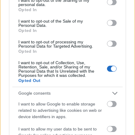
not limited to your visit or usage behaviour. You may click to
I want to opt-out of the Sharing of my
personal data.
grant or deny consent to Google and its third-party tags to
Opted In
use your data for below specified purposes in below Google
consent section.
I want to opt-out of the Sale of my
Personal Data.
Opted In
I want to opt-out of processing my
Personal Data for Targeted Advertising.
Opted In
Kiállításajánló - Cezanne-tól
Malevicsig
I want to opt-out of Collection, Use,
Retention, Sale, and/or Sharing of my
Personal Data that Is Unrelated with the
Baranyai Zoltán
•
2022. január 14.
0
Purposes for which it was collected.
Opted Out
Jön a hétvége, fel kell tölteni a kulturális tartályokat,
Google consents
ezért programajánlónk következik. Cezanne-tól
Malevicsig a Szépművészeti Múzeumban Pár hete
I want to allow Google to enable storage
voltam a Szépművészetiben és el kell hogy
related to advertising like cookies on web or
mondjam, régen láttam ilyen izgalmas kiállítást.
device identifiers in apps.
Nem csak Cezanne, hanem a kortársak és az utána…
I want to allow my user data to be sent to