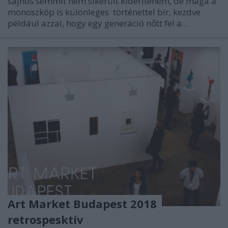
sajnos semmit nem sikerült kiderítenem, de maga a
monoszkóp is különleges történettel bír, kezdve
például azzal, hogy egy generáció nőtt fel a…
Art Market Budapest 2018
retrospesktív