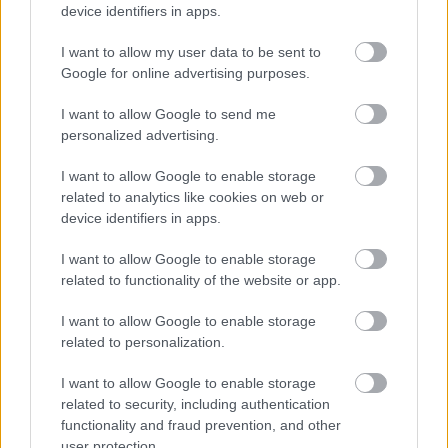
device identifiers in apps.
I want to allow my user data to be sent to
Google for online advertising purposes.
I want to allow Google to send me
personalized advertising.
Neon Noir kiállításmegnyitó
I want to allow Google to enable storage
bmol
•
2019. április 08.
0
related to analytics like cookies on web or
device identifiers in apps.
Brunszkó 'Nikon One' László rendszeresen
I want to allow Google to enable storage
elkápráztat minket menő illusztrációival, legyen szó
related to functionality of the website or app.
poszterekről, Magyarország tájainak élővilágáról -
amivel egyébként elnyerte a Highlights of Hungary
I want to allow Google to enable storage
kreatív különdíját is - vagy a tavaly bemutatott
related to personalization.
kalandregények könyvillusztrációról, melynek
megnyitóján…
I want to allow Google to enable storage
related to security, including authentication
functionality and fraud prevention, and other
user protection.