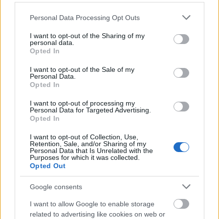
Makers of Budapest - Könyvajánló
Please note that this website/app uses one or more Google
Personal Data Processing Opt Outs
services and may gather and store information including but
Baranyai Zoltán
•
2019. április 26.
0
not limited to your visit or usage behaviour. You may click to
I want to opt-out of the Sharing of my
personal data.
grant or deny consent to Google and its third-party tags to
Opted In
use your data for below specified purposes in below Google
Hiánypótló könyv jelenik meg ma az üzletekben,
consent section.
remek fotókkal és leírásokkal, ami körbevezet
I want to opt-out of the Sale of my
Personal Data.
minket a budapesti kortárs kézműves tervezők eddig
Opted In
nehezen fellelhető műhelyeiben. A Makers of
Budapest jó érzékkel válogatja ki és gyűjti egy
I want to opt-out of processing my
Personal Data for Targeted Advertising.
útikönyvbe az egyedi tervezőket és mutatja be
Opted In
világukat. Egy…
I want to opt-out of Collection, Use,
Retention, Sale, and/or Sharing of my
Personal Data that Is Unrelated with the
Purposes for which it was collected.
Opted Out
Google consents
I want to allow Google to enable storage
related to advertising like cookies on web or