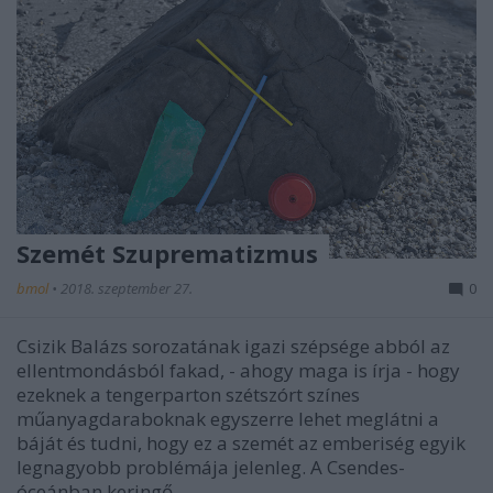
Szemét Szuprematizmus
bmol
•
2018. szeptember 27.
0
Csizik Balázs sorozatának igazi szépsége abból az
ellentmondásból fakad, - ahogy maga is írja - hogy
ezeknek a tengerparton szétszórt színes
műanyagdaraboknak egyszerre lehet meglátni a
báját és tudni, hogy ez a szemét az emberiség egyik
legnagyobb problémája jelenleg. A Csendes-
óceánban keringő…