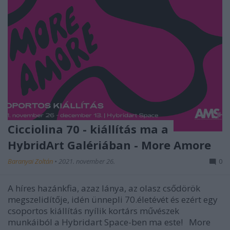
Cicciolina 70 - kiállítás ma a
HybridArt Galériában - More Amore
Baranyai Zoltán
•
2021. november 26.
0
A híres hazánkfia, azaz lánya, az olasz csődörök
megszelidítője, idén ünnepli 70.életévét és ezért egy
csoportos kiállítás nyílik kortárs művészek
munkáiból a Hybridart Space-ben ma este! More