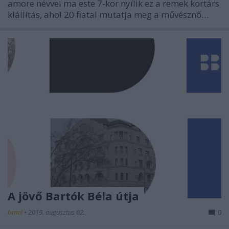
amore névvel ma este 7-kor nyílik ez a remek kortárs
kiállítás, ahol 20 fiatal mutatja meg a művésznő…
A jövő Bartók Béla útja
bmol
•
2019. augusztus 02.
0