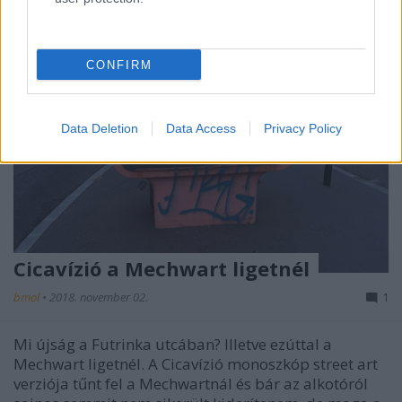
CONFIRM
Data Deletion
Data Access
Privacy Policy
Cicavízió a Mechwart ligetnél
bmol
•
2018. november 02.
1
Mi újság a Futrinka utcában? Illetve ezúttal a
Mechwart ligetnél. A Cicavízió monoszkóp street art
verziója tűnt fel a Mechwartnál és bár az alkotóról