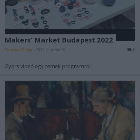
Makers' Market Budapest 2022
Baranyai Zoltán
•
2022. február 06.
0
Gyors videó egy remek programról