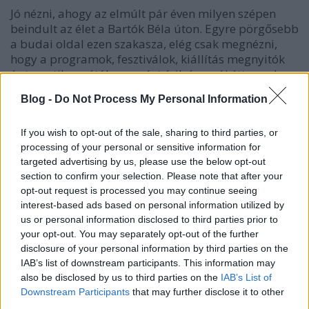
Jó nézni, ahogy az elmúlt pár éven milyen szépen
beindult az élet a Bartók Béla úton. Egyre pörgősebb
a budai oldal ezen szakasza, elég csak megnézni,
hogy a programok, fesztiválok, kiállítás megnyitók
és tematikus séták egymást érik és az új éttermek,
szórakozóhelyek pedig lassan egybefolynak a…
Blog -
Do Not Process My Personal Information
If you wish to opt-out of the sale, sharing to third parties, or
processing of your personal or sensitive information for
targeted advertising by us, please use the below opt-out
section to confirm your selection. Please note that after your
opt-out request is processed you may continue seeing
interest-based ads based on personal information utilized by
us or personal information disclosed to third parties prior to
your opt-out. You may separately opt-out of the further
disclosure of your personal information by third parties on the
IAB’s list of downstream participants. This information may
also be disclosed by us to third parties on the
IAB’s List of
Downstream Participants
that may further disclose it to other
third parties.