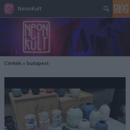
NeonKult
Címkék
»
budapest