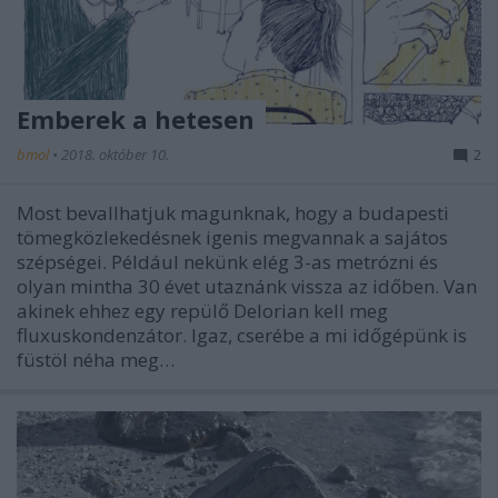
Emberek a hetesen
bmol
•
2018. október 10.
2
Most bevallhatjuk magunknak, hogy a budapesti
tömegközlekedésnek igenis megvannak a sajátos
szépségei. Például nekünk elég 3-as metrózni és
olyan mintha 30 évet utaznánk vissza az időben. Van
akinek ehhez egy repülő Delorian kell meg
fluxuskondenzátor. Igaz, cserébe a mi időgépünk is
füstöl néha meg…