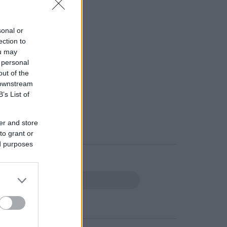
sonal or
ection to
ou may
 personal
out of the
 downstream
B’s List of
er and store
to grant or
ed purposes
eresés