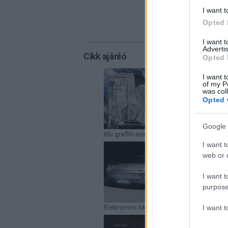
I want t
Opted 
I want 
Advertis
Cikk ajánló
Opted 
I want t
of my P
was col
Opted 
Google 
Blu graffiti-animáció
I want t
web or d
I want t
purpose
I want 
Elektromos Mercedes AMG tanulmány