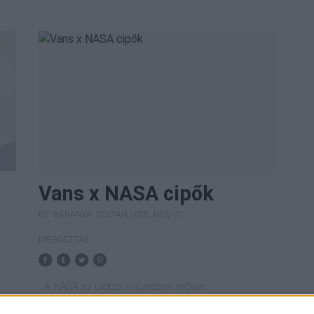
Vans x NASA cipők
BY:
BARANYAI ZOLTÁN
2018. NOV 07.
MEGOSZTÁS:
A NASA az utóbbi évtizedben erősen
rákapaszkodott a branding vonatra és legújabb