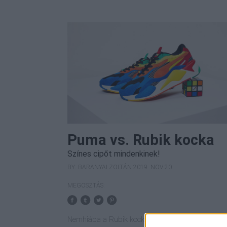
Puma vs. Rubik kocka
Színes cipőt mindenkinek!
BY:
BARANYAI ZOLTÁN
2019. NOV 20.
MEGOSZTÁS:
Nemhiába a Rubik kocka az egyik legismertebb