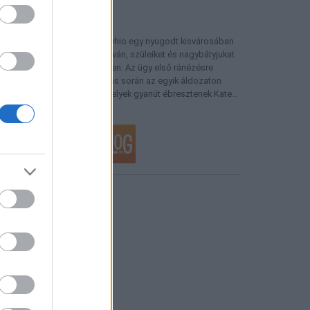
logajánló
astillo: Megtört csend
ülszöveg: Painters Millben, Ohio egy nyugodt kisvárosában
égy amish gyermek marad árván, szüleiket és nagybátyjukat
oltan találták a családi csűrben. Az ügy első ránézésre
alesetnek tűnik, de a boncolás során az egyik áldozaton
lyan sérüléseket találnak, amelyek gyanút ébresztenek Kate…
regenyvilag.blog.hu