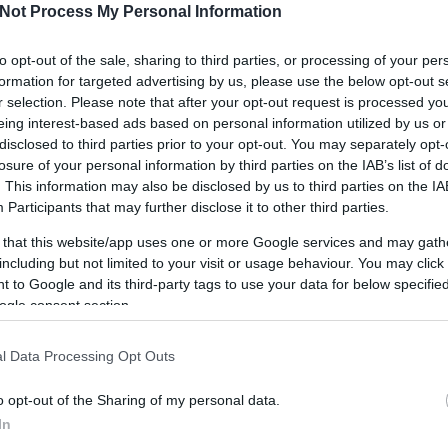
termékük, amit akár mi is megvehettünk volna, ha
Not Process My Personal Information
nem ilyen ütemben veszik ezeket a cipőket, a Vans-
sal közösen jött létre. Az együttműködés a 60 éves
to opt-out of the sale, sharing to third parties, or processing of your per
-
űrkutatás ünneplése, valamint megemlékezik a
formation for targeted advertising by us, please use the below opt-out s
r selection. Please note that after your opt-out request is processed y
ma
Voyager 1,2 és az…
eing interest-based ads based on personal information utilized by us or
disclosed to third parties prior to your opt-out. You may separately opt-
losure of your personal information by third parties on the IAB’s list of
. This information may also be disclosed by us to third parties on the
IA
Participants
that may further disclose it to other third parties.
 that this website/app uses one or more Google services and may gath
NeonKult
including but not limited to your visit or usage behaviour. You may click 
 to Google and its third-party tags to use your data for below specifi
Városi kultúra és design. Street art és kortárs. Kreatív.
ogle consent section.
K
Same in English.
l Data Processing Opt Outs
Címkék
o opt-out of the Sharing of my personal data.
3D
(
3
)
80s
(
2
)
90s
(
1
)
adidas
(
1
)
ajándék
(
1
)
állati
(
10
)
In
állatvédelem
(
1
)
amsterdam
(
1
)
animáció
(
1
)
applikáció
(
2
)
art