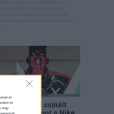
ünkbe, de ezeknek az együtteseknek kicsit
súszott az ízlésük. Mivel a Legrosszabb
ezborítók már kiakasztottak egyszer és az
ésficam maradandó jelei mutatkoznak rajtam is,
m…
sonal or
ection to
40 graffitiből csinált
ou may
oci VB reklámot a Nike
 personal