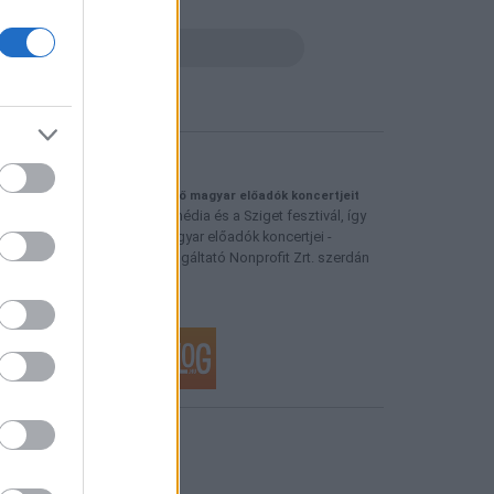
eresés
logajánló
eadja az M1 a Szigeten fellépő magyar előadók koncertjeit
gyüttműködést kötött a közmédia és a Sziget fesztivál, így
z M1-en láthatók lesznek magyar előadók koncertjei -
ájékoztatta a Duna Médiaszolgáltató Nonprofit Zrt. szerdán
z MTI-t.
fulesbagoly.blog.hu