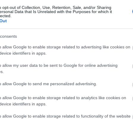
K
Same in English.
o opt-out of Collection, Use, Retention, Sale, and/or Sharing
ersonal Data that Is Unrelated with the Purposes for which it
lected.
Out
Címkék
3D
(
3
)
80s
(
2
)
90s
(
1
)
adidas
(
1
)
ajándék
(
1
)
állati
(
10
)
állatvédelem
(
1
)
amsterdam
(
1
)
animáció
(
1
)
applikáció
(
2
)
art
consents
(
47
)
autó
(
11
)
banksy
(
4
)
bauhaus
(
1
)
bélyeg
(
2
)
bicikli
(
1
)
B
o allow Google to enable storage related to advertising like cookies on
biztonság
(
1
)
bkk
(
2
)
bordalo
(
1
)
bowie
(
1
)
brand
(
2
)
bringa
evice identifiers in apps.
(
1
)
bud
(
1
)
budapest
(
22
)
building
(
1
)
burberry
(
1
)
burnout
(
1
)
L
E
business
(
1
)
busz
(
2
)
bútor
(
4
)
celeb
(
3
)
cica
(
4
)
cicciolina
(
1
)
a
cipő
(
2
)
city
(
1
)
coaching
(
1
)
concept
(
2
)
csomagolás
(
1
)
dali
o allow my user data to be sent to Google for online advertising
t
(
3
)
design
(
73
)
digitális
(
5
)
disney
(
1
)
divat
(
7
)
diy
(
1
)
drog
(
1
)
s.
a
drón
(
2
)
elektromos
(
4
)
energia
(
2
)
építészet
(
16
)
esemény
(
2
)
étel
(
1
)
étterem
(
1
)
facebook
(
1
)
fair
(
1
)
fashion
(
1
)
felújítás
(
3
)
to allow Google to send me personalized advertising.
fenntarthatóság
(
22
)
ferenciek tere
(
1
)
festeszet
(
18
)
film
(
14
)
foci
(
1
)
fotó
(
13
)
frida kahlo
(
3
)
fun
(
12
)
future
(
4
)
gastro
(
1
)
o allow Google to enable storage related to analytics like cookies on
geek
(
2
)
giccs
(
3
)
gif
(
1
)
glitch
(
2
)
google
(
1
)
graffiti
(
20
)
evice identifiers in apps.
grafika
(
1
)
gyufa
(
1
)
hajléktalan
(
1
)
hajó
(
1
)
hazai
(
7
)
hazai
pálya
(
21
)
hbo
(
1
)
hipszter
(
1
)
hollywood
(
3
)
horror
(
3
)
hype
(
2
)
IKEA
(
2
)
illusztráció
(
27
)
illuzio
(
2
)
indiana jones
(
1
)
o allow Google to enable storage related to functionality of the website
instagram
(
1
)
interjú
(
1
)
internet
(
2
)
ivóvíz
(
1
)
japan
(
3
)
karácsony
(
1
)
képregény
(
3
)
kétfarkú
(
1
)
ketfarkukutyapart
(
1
)
kiallitas
(
17
)
kiszel
(
1
)
klasszik
(
1
)
klotild palota
(
1
)
könyv
(
8
)