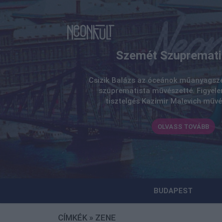
ét Szuprematizmus
z óceánok műanyagszemetét formálja
 művészetté. Figyelemfelkeltés és
Kazimir Malevich művészete előtt.
OLVASS TOVÁBB
BUDAPEST
CÍMKÉK
»
ZENE