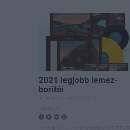
2021 legjobb lemez-
borítói
BY:
BARANYAI ZOLTÁN
2022. FEB 02.
MEGOSZTÁS:
Pár napja volt az eredményhirdetése az BEST AR