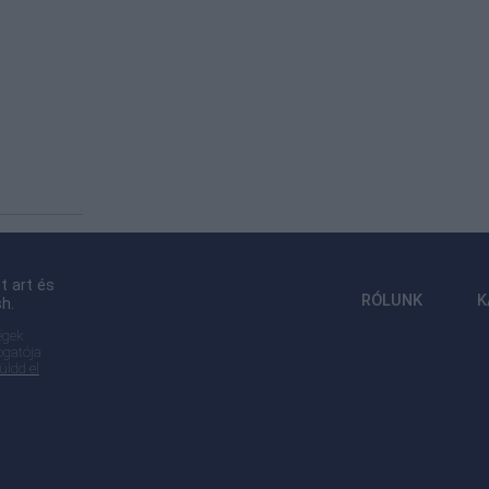
t art és
RÓLUNK
K
sh.
égek
ogatója
üldd el