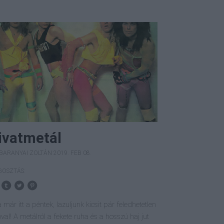
ivatmetál
BARANYAI ZOLTÁN
2019. FEB 08.
OSZTÁS:
már itt a péntek, lazuljunk kicsit pár feledhetetlen
óval! A metálról a fekete ruha és a hosszú haj jut