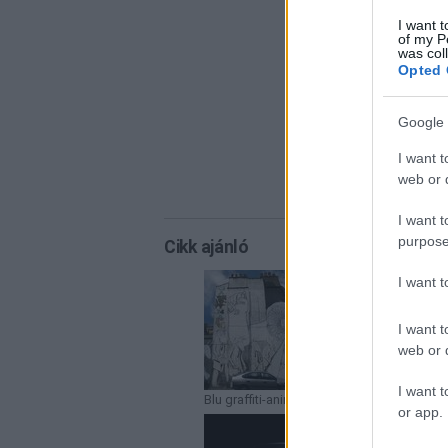
I want t
of my P
was col
Opted 
Google 
I want t
web or d
I want t
purpose
Cikk ajánló
I want 
I want t
web or d
I want t
Blu graffiti-animáció
or app.