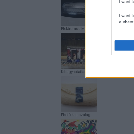
I want t
I want t
authenti
Elektromos Mercedes AMG tanulmány
Kihagyhatatlan street art könyv
Ehető kajaszalag