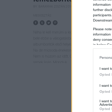
information 
BY:
BARANYAI ZOLTÁN
2018. AUG 31.
further disc
participants
MEGOSZTÁS:
Downstream 
Please note
Néha le kell merülni a legmélyebbre, így futottam
information 
bele ebbe a válogatásba az artfidon. A legrossz
deny consent
albumborítók első helyezettje, természetesen mag
in below Go
Na de micsoda énekesnő! Valahogy ez nem rémlet
Nem is húzom az időt, Cicciolina az első ezen a
Persona
remek lisán. Mondjuk…
I want t
Opted 
I want t
Opted 
I want 
Advertis
Opted 