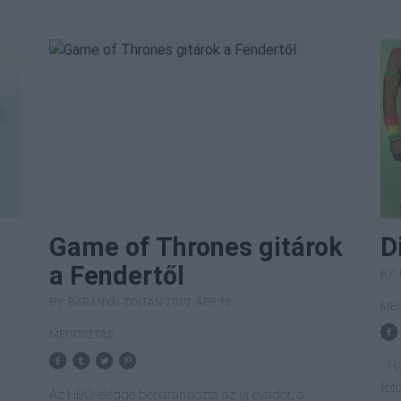
Game of Thrones gitárok
D
a Fendertől
BY:
BY:
BARANYAI ZOLTÁN
2019. ÁPR 18.
MEG
MEGOSZTÁS:
Ha 
fot
T
Az HBO eléggé beharangozta az új évadot, a