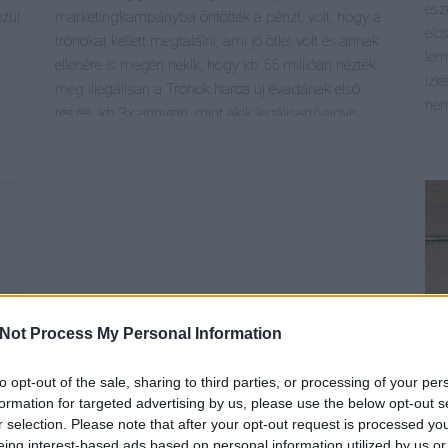
esz
zül
marketingkampányba öntötték a pénzt, volt, hogy a
elc
trónokat kellett megtalálni, ami jó ötlet volt és annak
lem
ellenére is megéri nekik, hogy kb 55 millióan nézték
ízl
meg illegálisan a Trónok harca új évadának első
ne
…
részét, kb 3x annyian, mint akik legálisan/vagyis…
Not Process My Personal Information
to opt-out of the sale, sharing to third parties, or processing of your per
formation for targeted advertising by us, please use the below opt-out s
2
r selection. Please note that after your opt-out request is processed y
F
eing interest-based ads based on personal information utilized by us or