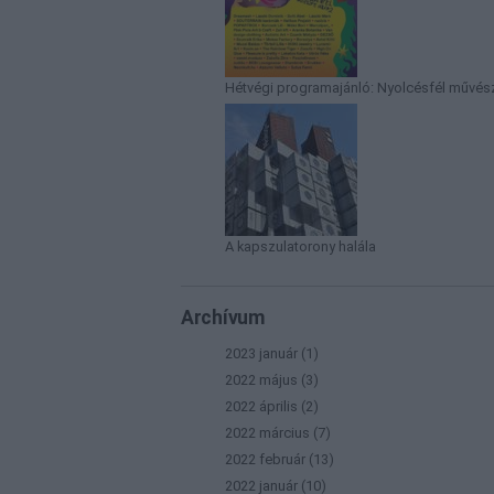
Hétvégi programajánló: Nyolcésfél művész
A kapszulatorony halála
Archívum
2023 január
(
1
)
2022 május
(
3
)
2022 április
(
2
)
2022 március
(
7
)
2022 február
(
13
)
2022 január
(
10
)