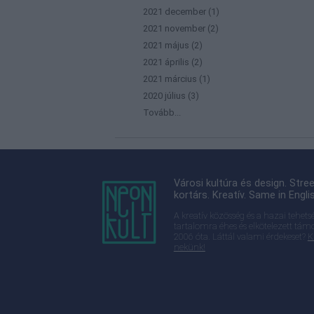
2021 december
(
1
)
2021 november
(
2
)
2021 május
(
2
)
2021 április
(
2
)
2021 március
(
1
)
2020 július
(
3
)
Tovább
...
Városi kultúra és design. Stree
kortárs. Kreatív. Same in Engli
A kreatív közösség és a hazai tehets
tartalomra éhes és elkötelezett tám
2006 óta. Láttál valami érdekeset?
K
nekünk!