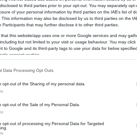
disclosed to third parties prior to your opt-out. You may separately opt-
BY:
losure of your personal information by third parties on the IAB’s list of
. This information may also be disclosed by us to third parties on the
IA
MEG
Participants
that may further disclose it to other third parties.
 that this website/app uses one or more Google services and may gath
A 2
including but not limited to your visit or usage behaviour. You may click 
abb
dön
 to Google and its third-party tags to use your data for below specifi
yar.
art
ogle consent section.
t.
nél
FIF
l Data Processing Opt Outs
ked
egy
o opt-out of the Sharing of my personal data.
In
o opt-out of the Sale of my Personal Data.
In
NeonKult
to opt-out of processing my Personal Data for Targeted
ing.
Városi kultúra és design. Street art és kortárs. Kreatív.
In