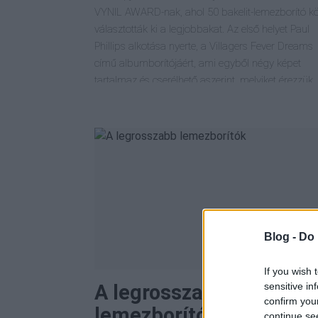
VYNIL AWARD-nak, ahol 50 bakelit-lemezborító kö
választották ki a legjobbakat. Az első helyet Paul
Phillips alkotása nyerte, a Villagers Fever Dreams
című albumborítójáért, ami egyből négy képet
tartalmaz és cserélhető aszerint, melyiket érezzük
Blog -
Do 
If you wish 
sensitive in
A legrosszabb
confirm you
lemezborítók
continue se